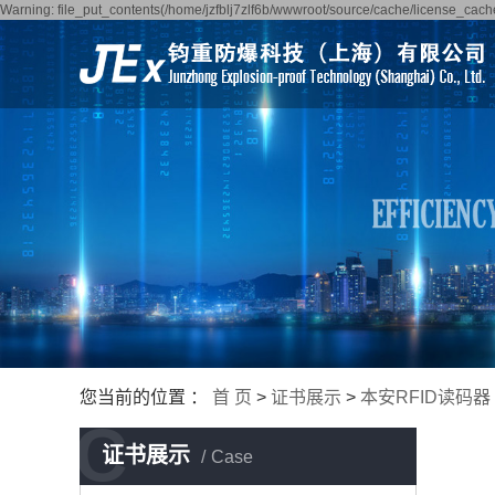
Warning: file_put_contents(/home/jzfblj7zlf6b/wwwroot/source/cache/license_cache
您当前的位置 ：
首 页
>
证书展示
>
本安RFID读码器
C
证书展示
Case